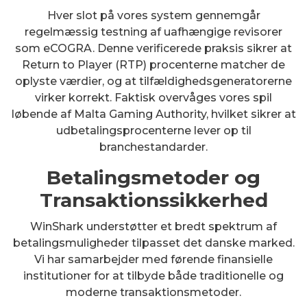
Hver slot på vores system gennemgår
regelmæssig testning af uafhængige revisorer
som eCOGRA. Denne verificerede praksis sikrer at
Return to Player (RTP) procenterne matcher de
oplyste værdier, og at tilfældighedsgeneratorerne
virker korrekt. Faktisk overvåges vores spil
løbende af Malta Gaming Authority, hvilket sikrer at
udbetalingsprocenterne lever op til
branchestandarder.
Betalingsmetoder og
Transaktionssikkerhed
WinShark understøtter et bredt spektrum af
betalingsmuligheder tilpasset det danske marked.
Vi har samarbejder med førende finansielle
institutioner for at tilbyde både traditionelle og
moderne transaktionsmetoder.