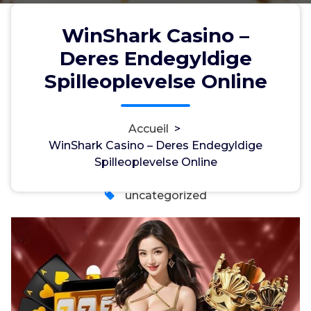
WinShark Casino –
WinShark Casino – Deres
Deres Endegyldige
Endegyldige Spilleoplevelse
Spilleoplevelse Online
Online
Accueil
>
WinShark Casino – Deres Endegyldige
myadminuser
25, Juin, 2026
Spilleoplevelse Online
0
uncategorized