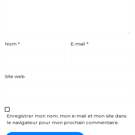
Nom
*
E-mail
*
Site web
Enregistrer mon nom, mon e-mail et mon site dans
le navigateur pour mon prochain commentaire.