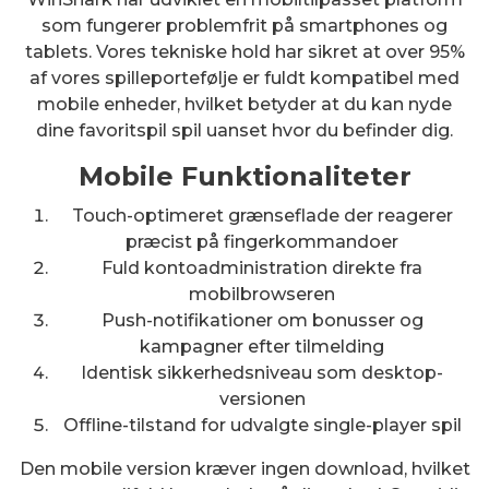
som fungerer problemfrit på smartphones og
tablets. Vores tekniske hold har sikret at over 95%
af vores spilleportefølje er fuldt kompatibel med
mobile enheder, hvilket betyder at du kan nyde
dine favoritspil spil uanset hvor du befinder dig.
Mobile Funktionaliteter
Touch-optimeret grænseflade der reagerer
præcist på fingerkommandoer
Fuld kontoadministration direkte fra
mobilbrowseren
Push-notifikationer om bonusser og
kampagner efter tilmelding
Identisk sikkerhedsniveau som desktop-
versionen
Offline-tilstand for udvalgte single-player spil
Den mobile version kræver ingen download, hvilket