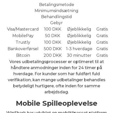
Betalingsmetode
Minimumsindsætning
Behandlingstid
Gebyr
Visa/Mastercard
100 DKK
Øjeblikkelig
Gratis
MobilePay
50 DKK
Øjeblikkelig
Gratis
Trustly
100 DKK
Øjeblikkelig
Gratis
Bankoverførsel
500 DKK
1-3 hverdage
Gratis
Bitcoin
200 DKK
30 minutter
Gratis
Vores udbetalingsprocesser er optimeret til at
håndtere anmodninger inden for 24 timer på
hverdage. For kunder som har fuldført fuld
verifikation, kan mange udbetalinger behandles
betydeligt hurtigere, ofte inden for samme
arbejdsdag.
Mobile Spilleoplevelse
WinShark har udviklet en mobiltilpasset platform