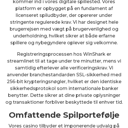
kommer ind i vores digitale spillested. Vores
platform er opbygget på en fundament af
licenseret spiludbyder, der opererer under
stringente regulerede krav. Vi har designet hele
brugerrejsen med vægt på brugervenlighed og
underholdning, hvilket sikrer at både erfarne
spillere og nybegyndere oplever sig velkomne.
Registreringsprocessen hos WinShark er
streamlinet til at tage under tre minutter, mens vi
samtidig efterlever alle verificeringskrav. Vi
anvender branchestandarden SSL-sikkerhed med
256-bit krypteringsnøgler, hvilket er den identiske
sikkerhedsprotokol som internationale banker
benytter. Dette sikrer at dine private oplysninger
og transaktioner forbliver beskyttede til enhver tid.
Omfattende Spilportefølje
Vores casino tilbyder et imponerende udvalg på