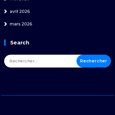
avril 2026
mars 2026
Search
Rechercher :