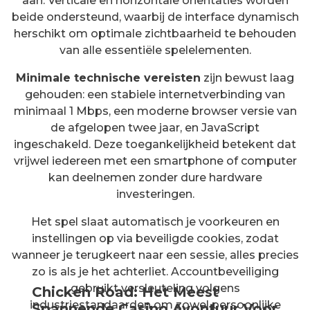
aan. Verticale en horizontale oriëntaties worden
beide ondersteund, waarbij de interface dynamisch
herschikt om optimale zichtbaarheid te behouden
van alle essentiële spelelementen.
Minimale technische vereisten
zijn bewust laag
gehouden: een stabiele internetverbinding van
minimaal 1 Mbps, een moderne browser versie van
de afgelopen twee jaar, en JavaScript
ingeschakeld. Deze toegankelijkheid betekent dat
vrijwel iedereen met een smartphone of computer
kan deelnemen zonder dure hardware
investeringen.
Het spel slaat automatisch je voorkeuren en
instellingen op via beveiligde cookies, zodat
wanneer je terugkeert naar een sessie, alles precies
zo is als je het achterliet. Accountbeveiliging
gebruikt versleuteling volgens
Chicken Road: Het Meest
industriestandaarden om zowel persoonlijke
Spannende Casino Avontuur Voor