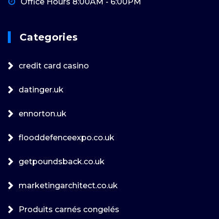
Office Hours 8:00AM - 6:00PM
Categories
credit card casino
datinger.uk
ennorton.uk
flooddefenceexpo.co.uk
getpoundsback.co.uk
marketingarchitect.co.uk
Produits carnés congelés