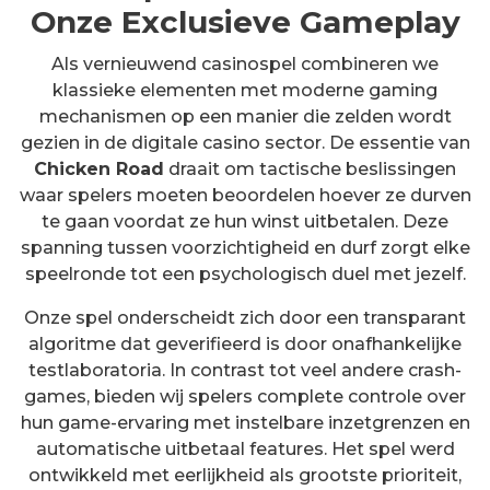
Onze Exclusieve Gameplay
Als vernieuwend casinospel combineren we
klassieke elementen met moderne gaming
mechanismen op een manier die zelden wordt
gezien in de digitale casino sector. De essentie van
Chicken Road
draait om tactische beslissingen
waar spelers moeten beoordelen hoever ze durven
te gaan voordat ze hun winst uitbetalen. Deze
spanning tussen voorzichtigheid en durf zorgt elke
speelronde tot een psychologisch duel met jezelf.
Onze spel onderscheidt zich door een transparant
algoritme dat geverifieerd is door onafhankelijke
testlaboratoria. In contrast tot veel andere crash-
games, bieden wij spelers complete controle over
hun game-ervaring met instelbare inzetgrenzen en
automatische uitbetaal features. Het spel werd
ontwikkeld met eerlijkheid als grootste prioriteit,