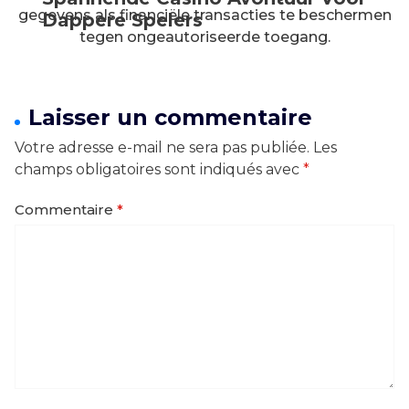
gegevens als financiële transacties te beschermen
Dappere Spelers
tegen ongeautoriseerde toegang.
Laisser un commentaire
Votre adresse e-mail ne sera pas publiée.
Les
champs obligatoires sont indiqués avec
*
Commentaire
*