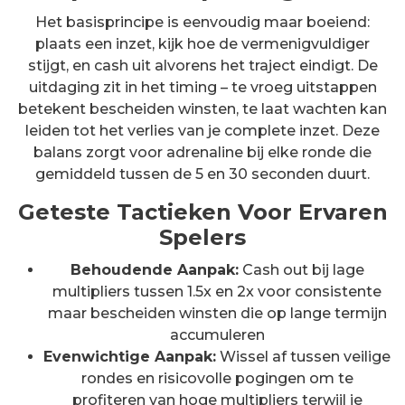
Het basisprincipe is eenvoudig maar boeiend:
plaats een inzet, kijk hoe de vermenigvuldiger
stijgt, en cash uit alvorens het traject eindigt. De
uitdaging zit in het timing – te vroeg uitstappen
betekent bescheiden winsten, te laat wachten kan
leiden tot het verlies van je complete inzet. Deze
balans zorgt voor adrenaline bij elke ronde die
gemiddeld tussen de 5 en 30 seconden duurt.
Geteste Tactieken Voor Ervaren
Spelers
Behoudende Aanpak:
Cash out bij lage
multipliers tussen 1.5x en 2x voor consistente
maar bescheiden winsten die op lange termijn
accumuleren
Evenwichtige Aanpak:
Wissel af tussen veilige
rondes en risicovolle pogingen om te
profiteren van hoge multipliers terwijl je