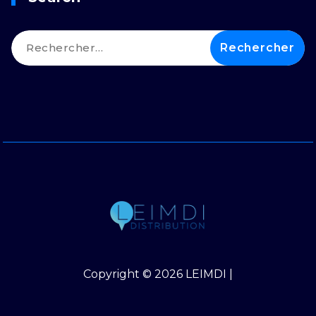
Rechercher :
Copyright © 2026 LEIMDI |