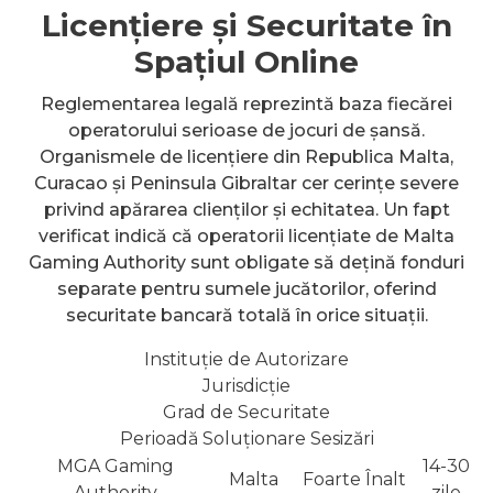
Licențiere și Securitate în
Spațiul Online
Reglementarea legală reprezintă baza fiecărei
operatorului serioase de jocuri de șansă.
Organismele de licențiere din Republica Malta,
Curacao și Peninsula Gibraltar cer cerințe severe
privind apărarea clienților și echitatea. Un fapt
verificat indică că operatorii licențiate de Malta
Gaming Authority sunt obligate să dețină fonduri
separate pentru sumele jucătorilor, oferind
securitate bancară totală în orice situații.
Instituție de Autorizare
Jurisdicție
Grad de Securitate
Perioadă Soluționare Sesizări
MGA Gaming
14-30
Malta
Foarte Înalt
Authority
zile