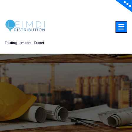
Aller
au
contenu
Trading - Import - Export