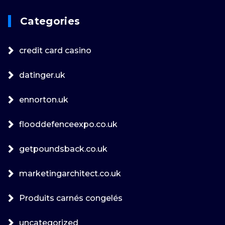
Categories
credit card casino
datinger.uk
ennorton.uk
flooddefenceexpo.co.uk
getpoundsback.co.uk
marketingarchitect.co.uk
Produits carnés congelés
uncategorized