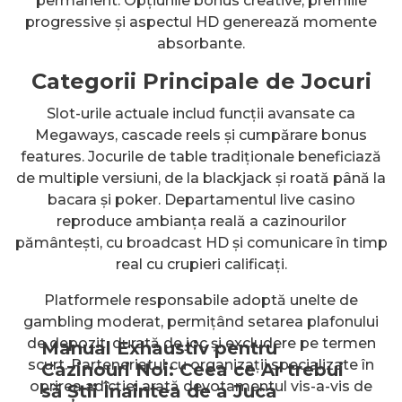
permanent. Opțiunile bonus creative, premiile
progressive și aspectul HD generează momente
absorbante.
Categorii Principale de Jocuri
Slot-urile actuale includ funcții avansate ca
Megaways, cascade reels și cumpărare bonus
features. Jocurile de table tradiționale beneficiază
de multiple versiuni, de la blackjack și roată până la
bacara și poker. Departamentul live casino
reproduce ambianța reală a cazinourilor
pământești, cu broadcast HD și comunicare în timp
real cu crupieri calificați.
Platformele responsabile adoptă unelte de
gambling moderat, permițând setarea plafonului
de depozit, durată de joc și excludere pe termen
Manual Exhaustiv pentru
scurt. Parteneriatul cu organizații specializate în
Cazinouri Noi: Ceea ce Ar trebui
oprirea adicției arată devotamentul vis-a-vis de
să Știi Înaintea de a Juca