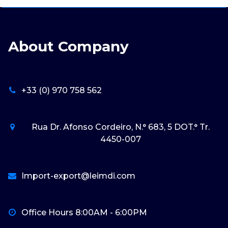
About Company
+33 (0) 970 758 562
Rua Dr. Afonso Cordeiro, N.° 683, 5 DOT.° Tr.
4450-007
Import-export@leimdi.com
Office Hours 8:00AM - 6:00PM