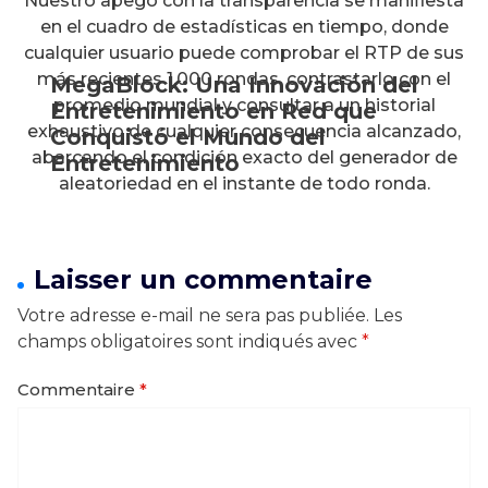
Nuestro apego con la transparencia se manifiesta
en el cuadro de estadísticas en tiempo, donde
cualquier usuario puede comprobar el RTP de sus
más recientes 1,000 rondas, contrastarlo con el
MegaBlock: Una Innovación del
promedio mundial y consultar a un historial
Entretenimiento en Red que
exhaustivo de cualquier consecuencia alcanzado,
Conquistó el Mundo del
abarcando el condición exacto del generador de
Entretenimiento
aleatoriedad en el instante de todo ronda.
Laisser un commentaire
Votre adresse e-mail ne sera pas publiée.
Les
champs obligatoires sont indiqués avec
*
Commentaire
*