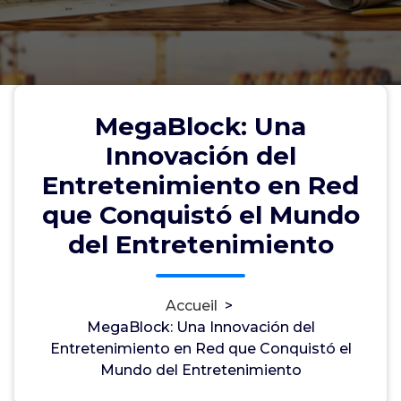
MegaBlock: Una Innovación del
MegaBlock: Una
Entretenimiento en Red que
Innovación del
Conquistó el Mundo del
Entretenimiento en Red
Entretenimiento
que Conquistó el Mundo
del Entretenimiento
myadminuser
2, Juil, 2026
0
Accueil
>
MegaBlock: Una Innovación del
uncategorized
Entretenimiento en Red que Conquistó el
Mundo del Entretenimiento