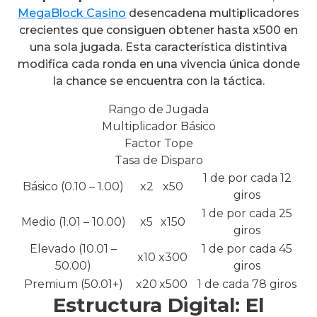
MegaBlock Casino
desencadena multiplicadores
crecientes que consiguen obtener hasta x500 en
una sola jugada. Esta característica distintiva
modifica cada ronda en una vivencia única donde
la chance se encuentra con la táctica.
Rango de Jugada
Multiplicador Básico
Factor Tope
Tasa de Disparo
1 de por cada 12
Básico (0.10 – 1.00)
x2
x50
giros
1 de por cada 25
Medio (1.01 – 10.00)
x5
x150
giros
Elevado (10.01 –
1 de por cada 45
x10
x300
50.00)
giros
Premium (50.01+)
x20
x500
1 de cada 78 giros
Estructura Digital: El