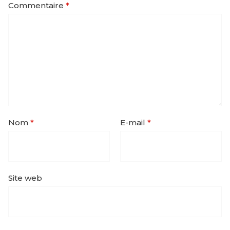
Commentaire
*
Nom
*
E-mail
*
Site web