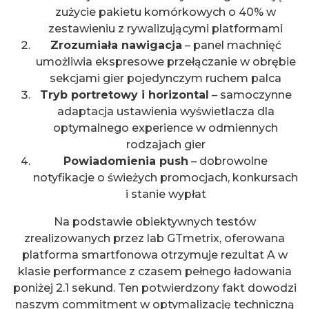
zużycie pakietu komórkowych o 40% w
zestawieniu z rywalizującymi platformami
Zrozumiała nawigacja
– panel machnięć
umożliwia ekspresowe przełączanie w obrębie
sekcjami gier pojedynczym ruchem palca
Tryb portretowy i horizontal
– samoczynne
adaptacja ustawienia wyświetlacza dla
optymalnego experience w odmiennych
rodzajach gier
Powiadomienia push
– dobrowolne
notyfikacje o świeżych promocjach, konkursach
i stanie wypłat
Na podstawie obiektywnych testów
zrealizowanych przez lab GTmetrix, oferowana
platforma smartfonowa otrzymuje rezultat A w
klasie performance z czasem pełnego ładowania
poniżej 2.1 sekund. Ten potwierdzony fakt dowodzi
naszym commitment w optymalizację techniczną