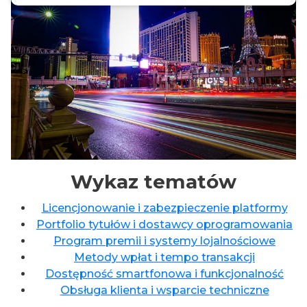
Wykaz tematów
Licencjonowanie i zabezpieczenie platformy
Portfolio tytułów i dostawcy oprogramowania
Program premii i systemy lojalnościowe
Metody wpłat i tempo transakcji
Dostępność smartfonowa i funkcjonalność
Obsługa klienta i wsparcie techniczne