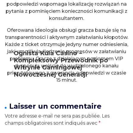
podpowiedzi wspomaga lokalizację rozwiązań na
pytania z pominięciem konieczności komunikacji z
konsultantem.
Oferowana ideologia obsługi gracza bazuje się na
transparentności i aktywnym załatwianiu kłopotów.
Każde z ticket otrzymuje jedyny numer odniesienia,
jaki umożliwia śledzenie progresów w załatwianiu
Ognista Kula Casino –
problemu. Gracze z działającym poziomem VIP
Kompleksowy Przewodnik po
dysponują wejście do wydzielonego kanału
Witrynie Gamingowej
priorytetowego z gwarancją odpowiedzi w czasie
Nowoczesnej Generacji
15 minut.
Laisser un commentaire
Votre adresse e-mail ne sera pas publiée.
Les
champs obligatoires sont indiqués avec
*