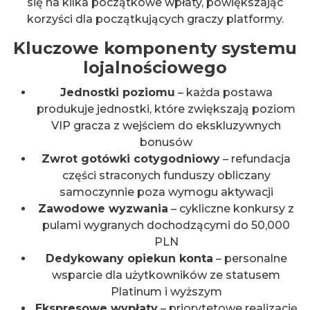
się na kilka początkowe wpłaty, powiększając
korzyści dla początkujących graczy platformy.
Kluczowe komponenty systemu
lojalnościowego
Jednostki poziomu
– każda postawa
produkuje jednostki, które zwiększają poziom
VIP gracza z wejściem do ekskluzywnych
bonusów
Zwrot gotówki cotygodniowy
– refundacja
części straconych funduszy obliczany
samoczynnie poza wymogu aktywacji
Zawodowe wyzwania
– cykliczne konkursy z
pulami wygranych dochodzącymi do 50,000
PLN
Dedykowany opiekun konta
– personalne
wsparcie dla użytkowników ze statusem
Platinum i wyższym
Ekspresowe wypłaty
– priorytetowe realizację