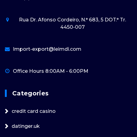
Rua Dr. Afonso Cordeiro, N.° 683, 5 DOT.° Tr.
4450-007
Import-export@leimdi.com
Office Hours 8:00AM - 6:00PM
Categories
credit card casino
datinger.uk