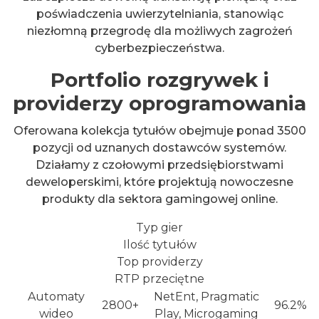
poświadczenia uwierzytelniania, stanowiąc
niezłomną przegrodę dla możliwych zagrożeń
cyberbezpieczeństwa.
Portfolio rozgrywek i
providerzy oprogramowania
Oferowana kolekcja tytułów obejmuje ponad 3500
pozycji od uznanych dostawców systemów.
Działamy z czołowymi przedsiębiorstwami
deweloperskimi, które projektują nowoczesne
produkty dla sektora gamingowej online.
Typ gier
Ilość tytułów
Top providerzy
RTP przeciętne
Automaty
NetEnt, Pragmatic
2800+
96.2%
wideo
Play, Microgaming