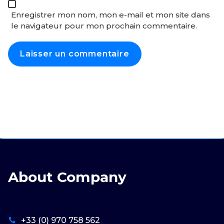
Enregistrer mon nom, mon e-mail et mon site dans
le navigateur pour mon prochain commentaire.
About Company
+33 (0) 970 758 562