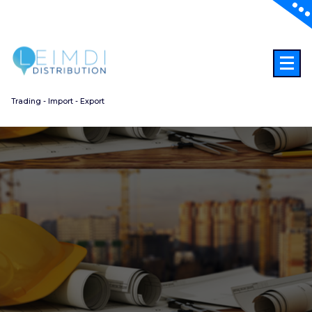
Aller
au
contenu
Trading - Import - Export