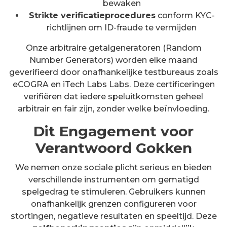
bewaken
Strikte verificatieprocedures
conform KYC-
richtlijnen om ID-fraude te vermijden
Onze arbitraire getalgeneratoren (Random
Number Generators) worden elke maand
geverifieerd door onafhankelijke testbureaus zoals
eCOGRA en iTech Labs Labs. Deze certificeringen
verifiëren dat iedere speluitkomsten geheel
arbitrair en fair zijn, zonder welke beïnvloeding.
Dit Engagement voor
Verantwoord Gokken
We nemen onze sociale plicht serieus en bieden
verschillende instrumenten om gematigd
spelgedrag te stimuleren. Gebruikers kunnen
onafhankelijk grenzen configureren voor
stortingen, negatieve resultaten en speeltijd. Deze