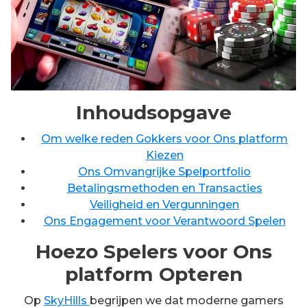
Inhoudsopgave
Om welke reden Gokkers voor Ons platform
Kiezen
Ons Omvangrijke Spelportfolio
Betalingsmethoden en Transacties
Veiligheid en Vergunningen
Ons Engagement voor Verantwoord Spelen
Hoezo Spelers voor Ons
platform Opteren
Op
SkyHills
begrijpen we dat moderne gamers