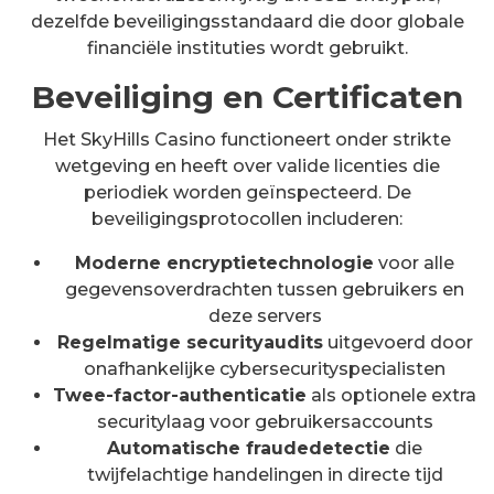
dezelfde beveiligingsstandaard die door globale
financiële instituties wordt gebruikt.
Beveiliging en Certificaten
Het SkyHills Casino functioneert onder strikte
wetgeving en heeft over valide licenties die
periodiek worden geïnspecteerd. De
beveiligingsprotocollen includeren:
Moderne encryptietechnologie
voor alle
gegevensoverdrachten tussen gebruikers en
deze servers
Regelmatige securityaudits
uitgevoerd door
onafhankelijke cybersecurityspecialisten
Twee-factor-authenticatie
als optionele extra
securitylaag voor gebruikersaccounts
Automatische fraudedetectie
die
twijfelachtige handelingen in directe tijd