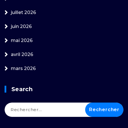
juillet 2026
juin 2026
mai 2026
avril 2026
mars 2026
Search
Rechercher :