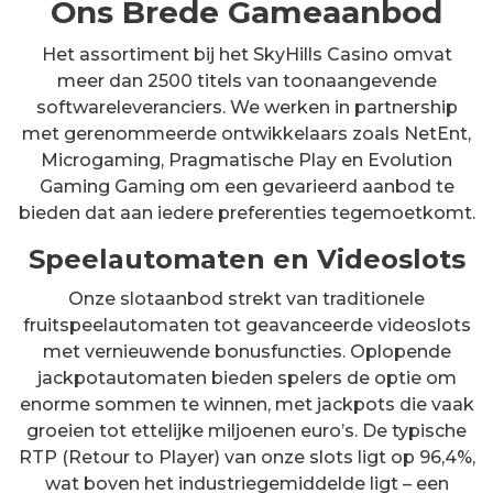
Ons Brede Gameaanbod
Het assortiment bij het SkyHills Casino omvat
meer dan 2500 titels van toonaangevende
softwareleveranciers. We werken in partnership
met gerenommeerde ontwikkelaars zoals NetEnt,
Microgaming, Pragmatische Play en Evolution
Gaming Gaming om een gevarieerd aanbod te
bieden dat aan iedere preferenties tegemoetkomt.
Speelautomaten en Videoslots
Onze slotaanbod strekt van traditionele
fruitspeelautomaten tot geavanceerde videoslots
met vernieuwende bonusfuncties. Oplopende
jackpotautomaten bieden spelers de optie om
enorme sommen te winnen, met jackpots die vaak
groeien tot ettelijke miljoenen euro’s. De typische
RTP (Retour to Player) van onze slots ligt op 96,4%,
wat boven het industriegemiddelde ligt – een