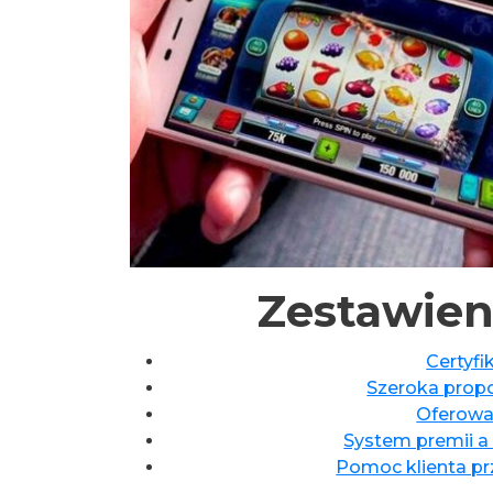
Zestawien
Certyfi
Szeroka prop
Oferowa
System premii a
Pomoc klienta p