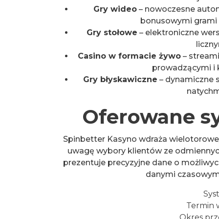
Gry wideo
– nowoczesne automat
bonusowymi grami 
Gry stołowe
– elektroniczne wersj
liczn
Casino w formacie żywo
– streami
prowadzącymi i 
Gry błyskawiczne
– dynamiczne se
natychm
Oferowane sy
Spinbetter Kasyno wdraża wielotorowe
uwagę wybory klientów ze odmiennyc
prezentuje precyzyjne dane o możliwyc
danymi czasowymi 
Sys
Termin 
Okres prz