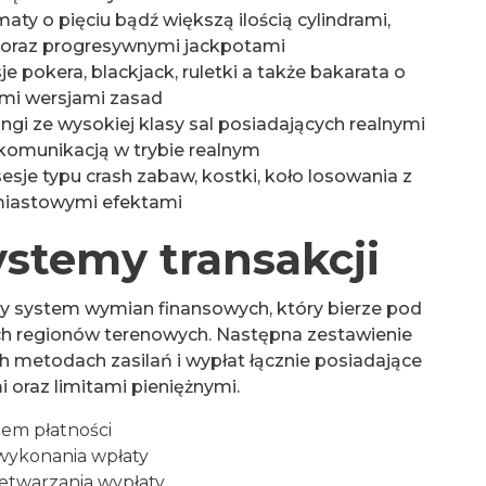
y o pięciu bądź większą ilością cylindrami,
oraz progresywnymi jackpotami
e pokera, blackjack, ruletki a także bakarata o
ymi wersjami zasad
ngi ze wysokiej klasy sal posiadających realnymi
komunikacją w trybie realnym
sje typu crash zabaw, kostki, koło losowania z
iastowymi efektami
stemy transakcji
y system wymian finansowych, który bierze pod
h regionów terenowych. Następna zestawienie
h metodach zasilań i wypłat łącznie posiadające
oraz limitami pieniężnymi.
tem płatności
wykonania wpłaty
etwarzania wypłaty