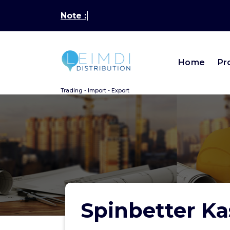
Aller
Note :
Latest
au
contenu
Home
Pr
Trading - Import - Export
Spinbetter Ka