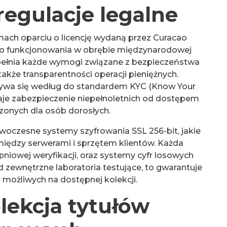
regulacje legalne
mach oparciu o licencję wydaną przez Curacao
ego funkcjonowania w obrębie międzynarodowej
ełnia każde wymogi związane z bezpieczeństwa
akże transparentności operacji pieniężnych.
bywa się według do standardem KYC (Know Your
 daje zabezpieczenie niepełnoletnich od dostępem
czonych dla osób dorosłych.
woczesne systemy szyfrowania SSL 256-bit, jakie
omiędzy serwerami i sprzętem klientów. Każda
pniowej weryfikacji, oraz systemy cyfr losowych
 zewnętrzne laboratoria testujące, to gwarantuje
r możliwych na dostępnej kolekcji.
lekcja tytułów