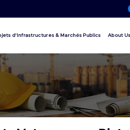
ojets d’Infrastructures & Marchés Publics
About U