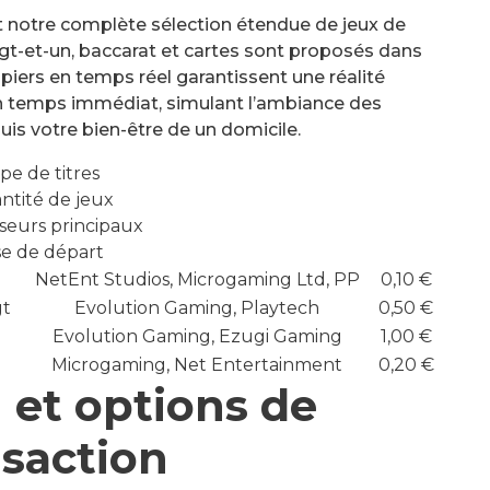
t notre complète sélection étendue de jeux de
ngt-et-un, baccarat et cartes sont proposés dans
piers en temps réel garantissent une réalité
en temps immédiat, simulant l’ambiance des
is votre bien-être de un domicile.
pe de titres
ntité de jeux
seurs principaux
se de départ
NetEnt Studios, Microgaming Ltd, PP
0,10 €
gt
Evolution Gaming, Playtech
0,50 €
Evolution Gaming, Ezugi Gaming
1,00 €
Microgaming, Net Entertainment
0,20 €
 et options de
nsaction