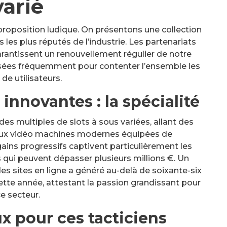
varié
proposition ludique. On présentons une collection
les plus réputés de l’industrie. Les partenariats
rantissent un renouvellement régulier de notre
osées fréquemment pour contenter l’ensemble les
 de utilisateurs.
innovantes : la spécialité
s multiples de slots à sous variées, allant des
es aux vidéo machines modernes équipées de
gains progressifs captivent particulièrement les
s qui peuvent dépasser plusieurs millions €. Un
s sites en ligne a généré au-delà de soixante-six
tte année, attestant la passion grandissant pour
e secteur.
ux pour ces tacticiens