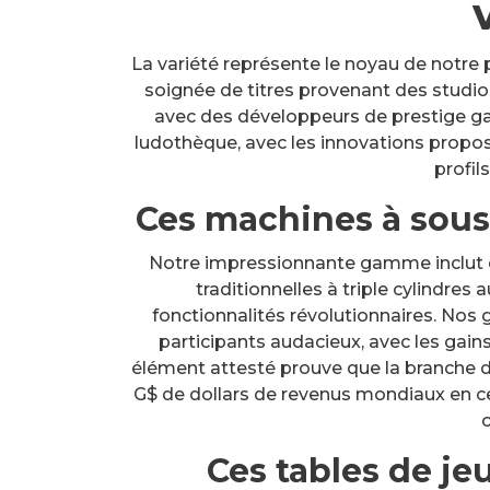
La variété représente le noyau de notre 
soignée de titres provenant des studios 
avec des développeurs de prestige ga
ludothèque, avec les innovations prop
profils
Ces machines à sous 
Notre impressionnante gamme inclut de
traditionnelles à triple cylindr
fonctionnalités révolutionnaires. Nos 
participants audacieux, avec les gain
élément attesté prouve que la branche de
G$ de dollars de revenus mondiaux en ce
c
Ces tables de je