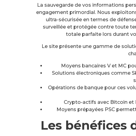
La sauvegarde de vos informations perso
engagement primordial. Nous exploiton
ultra-sécurisée en termes de défens
surveillée et protégée contre toute te
totale parfaite lors durant
Le site présente une gamme de solut
cha
Moyens bancaires V et MC po
Solutions électroniques comme Skr
s
Opérations de banque pour ces volu
Crypto-actifs avec Bitcoin et
Moyens prépayées PSC permetta
Les bénéfices 