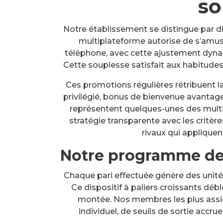
so
Notre établissement se distingue par div
multiplateforme autorise de s’amus
téléphone, avec cette ajustement dynam
Cette souplesse satisfait aux habitudes 
Ces promotions régulières rétribuent la
privilégié, bonus de bienvenue avant
représentent quelques-unes des multi
stratégie transparente avec les critè
rivaux qui appliquen
Notre programme de
Chaque pari effectuée génère des unit
Ce dispositif à paliers croissants débl
montée. Nos membres les plus assid
individuel, de seuils de sortie accru