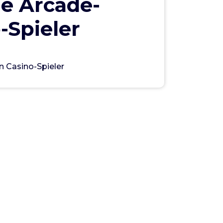
ge Arcade-
-Spieler
n Casino-Spieler