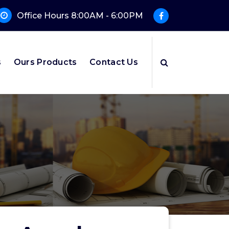
Office Hours 8:00AM - 6:00PM
s
Ours Products
Contact Us