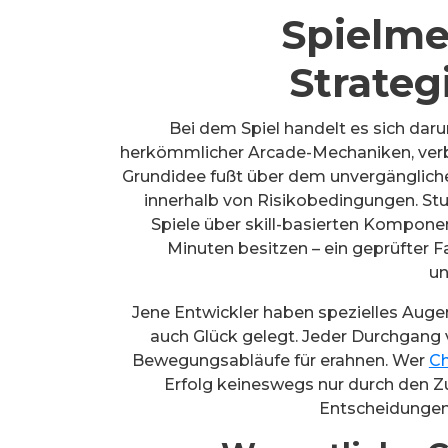
Spielme
Strate
Bei dem Spiel handelt es sich d
herkömmlicher Arcade-Mechaniken, ver
Grundidee fußt über dem unvergänglich
innerhalb von Risikobedingungen. St
Spiele über skill-basierten Kompone
Minuten besitzen – ein geprüfter F
un
Jene Entwickler haben spezielles Aug
auch Glück gelegt. Jeder Durchgang v
Bewegungsabläufe für erahnen. Wer
Ch
Erfolg keineswegs nur durch den Zu
Entscheidungen