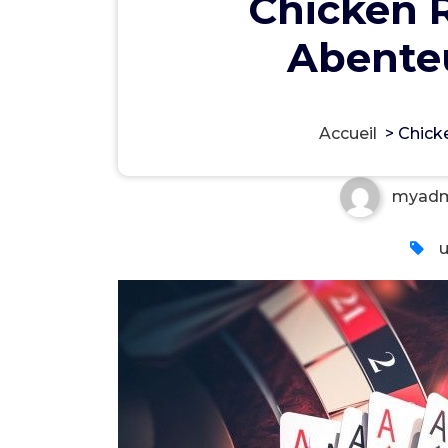
Chicken R
Abenteu
Chicken Road 2: Dies endg
Casino-Spieler
Accueil
>
Chick
myadm
u