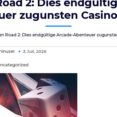
oad 2: Dies endgülti
er zugunsten Casino
ültige Arcade-Abenteuer zugunsten
en Road 2: Dies endgültige Arcade-Abenteuer zugunste
inuser
3, Juil, 2026
0
ncategorized