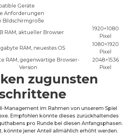
atible Geräte
te Anforderungen
 Bildschirmgröße
1920×1080
B RAM, aktueller Browser
Pixel
1080×1920
igabyte RAM, neuestes OS
Pixel
te RAM, gegenwärtige Browser-
2048×1536
Version
Pixel
tiken zugunsten
schrittene
kroll-Management im Rahmen von unserem Spiel
lexe. Empfohlen könnte dieses zurückhaltendes
thabens pro Runde bei diesen Anfangsphasen.
, könnte jener Anteil allmählich erhöht werden.