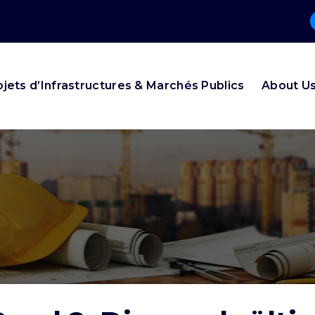
ojets d’Infrastructures & Marchés Publics
About U