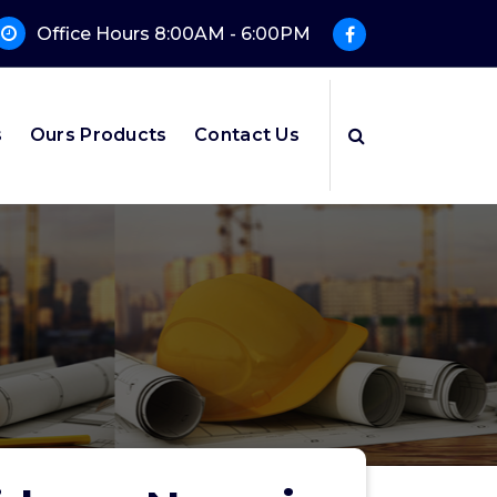
Office Hours 8:00AM - 6:00PM
s
Ours Products
Contact Us