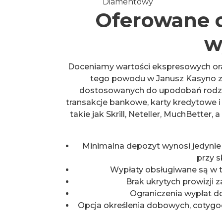
Diamentowy
Oferowane o
w
Doceniamy wartości ekspresowych ora
tego powodu w Janusz Kasyno zi
dostosowanych do upodobań rodzi
transakcje bankowe, karty kredytowe i
takie jak Skrill, Neteller, MuchBetter
Minimalna depozyt wynosi jedynie 
przy 
Wypłaty obsługiwane są w t
Brak ukrytych prowizji 
Ograniczenia wypłat 
Opcja określenia dobowych, cotygod