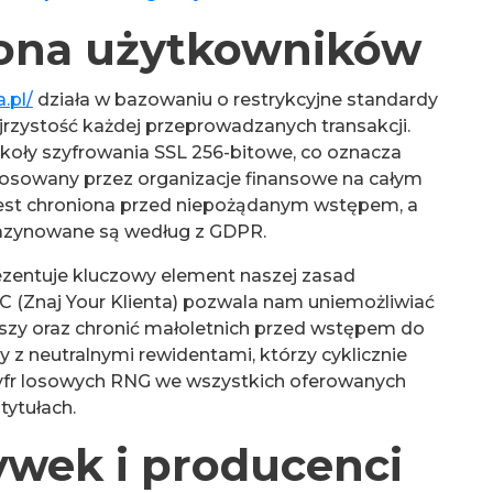
hrona użytkowników
.pl/
działa w bazowaniu o restrykcyjne standardy
jrzystość każdej przeprowadzanych transakcji.
ły szyfrowania SSL 256-bitowe, co oznacza
tosowany przez organizacje finansowe na całym
 jest chroniona przed niepożądanym wstępem, a
zynowane są według z GDPR.
zentuje kluczowy element naszej zasad
 (Znaj Your Klienta) pozwala nam uniemożliwiać
szy oraz chronić małoletnich przed wstępem do
z neutralnymi rewidentami, którzy cyklicznie
cyfr losowych RNG we wszystkich oferowanych
tytułach.
ywek i producenci