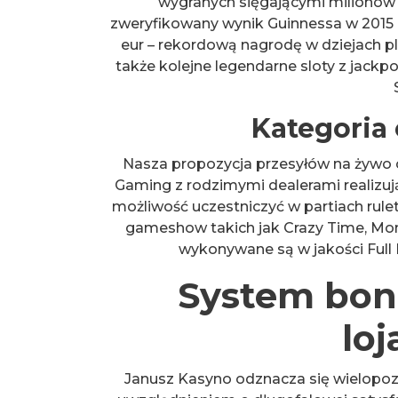
wygranych sięgającymi milionów
zweryfikowany wynik Guinnessa w 2015 r
eur – rekordową nagrodę w dziejach p
także kolejne legendarne sloty z jackpo
Kategoria
Nasza propozycja przesyłów na żywo o
Gaming z rodzimymi dealerami realizu
możliwość uczestniczyć w partiach rule
gameshow takich jak Crazy Time, Mon
wykonywane są w jakości Full
System bon
loj
Janusz Kasyno odznacza się wielo