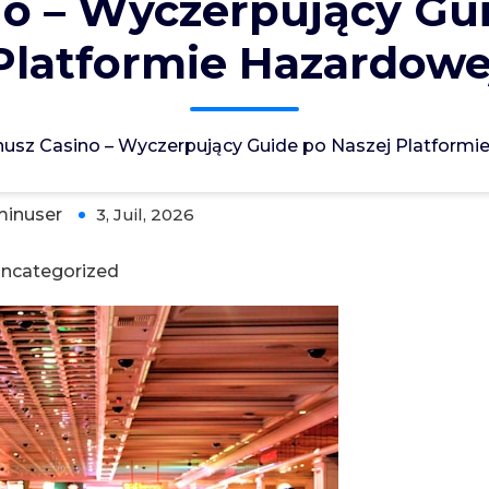
no – Wyczerpujący Gui
Platformie Hazardowe
cy Guide po Naszej Platformie
nusz Casino – Wyczerpujący Guide po Naszej Platformi
inuser
3, Juil, 2026
0
ncategorized