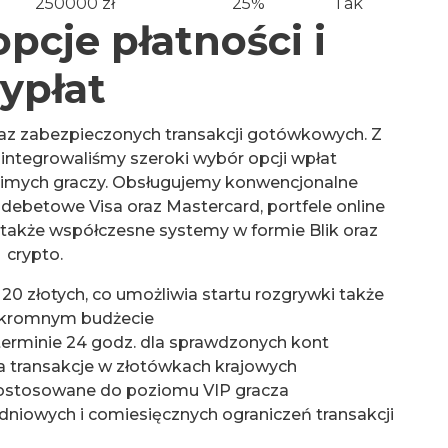
250000 zł
25%
Tak
pcje płatności i
ypłat
z zabezpieczonych transakcji gotówkowych. Z
ntegrowaliśmy szeroki wybór opcji wpłat
mych graczy. Obsługujemy konwencjonalne
 debetowe Visa oraz Mastercard, portfele online
, a także współczesne systemy w formie Blik oraz
crypto.
20 złotych, co umożliwia startu rozgrywki także
skromnym budżecie
erminie 24 godz. dla sprawdzonych kont
za transakcje w złotówkach krajowych
dostosowane do poziomu VIP gracza
niowych i comiesięcznych ograniczeń transakcji