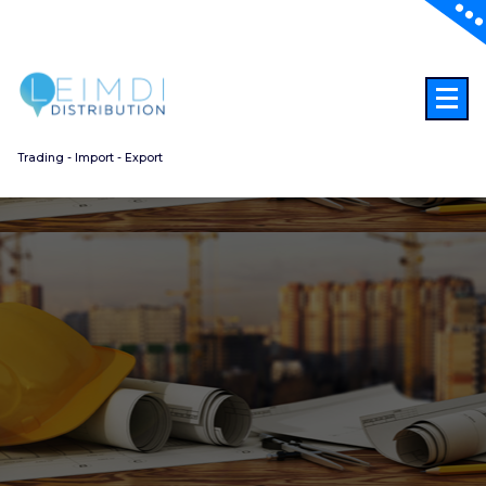
Aller
au
contenu
Trading - Import - Export