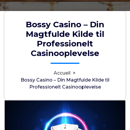
Bossy Casino – Din
Bossy Casino – Din Magtfulde
Magtfulde Kilde til
Kilde til Professionelt
Professionelt
Casinooplevelse
Casinooplevelse
Accueil
>
myadminuser
4, Juil, 2026
0
Bossy Casino – Din Magtfulde Kilde til
Professionelt Casinooplevelse
uncategorized