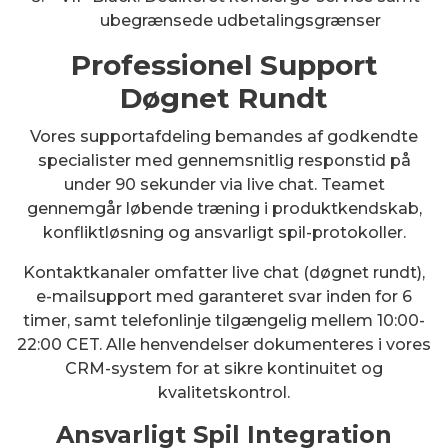
ubegrænsede udbetalingsgrænser
Professionel Support
Døgnet Rundt
Vores supportafdeling bemandes af godkendte
specialister med gennemsnitlig responstid på
under 90 sekunder via live chat. Teamet
gennemgår løbende træning i produktkendskab,
konfliktløsning og ansvarligt spil-protokoller.
Kontaktkanaler omfatter live chat (døgnet rundt),
e-mailsupport med garanteret svar inden for 6
timer, samt telefonlinje tilgængelig mellem 10:00-
22:00 CET. Alle henvendelser dokumenteres i vores
CRM-system for at sikre kontinuitet og
kvalitetskontrol.
Ansvarligt Spil Integration