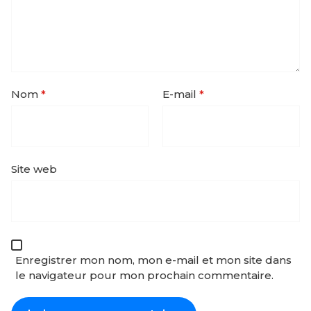
Nom
*
E-mail
*
Site web
Enregistrer mon nom, mon e-mail et mon site dans
le navigateur pour mon prochain commentaire.