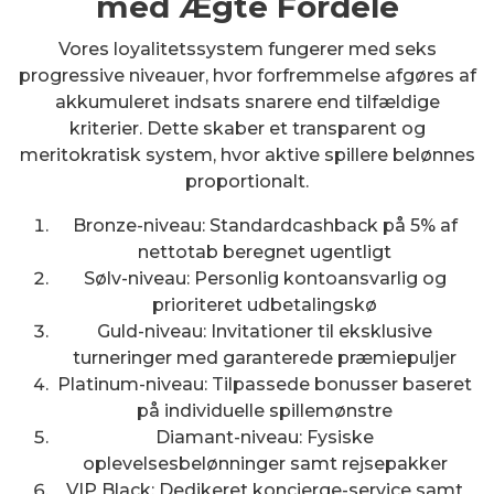
med Ægte Fordele
Vores loyalitetssystem fungerer med seks
progressive niveauer, hvor forfremmelse afgøres af
akkumuleret indsats snarere end tilfældige
kriterier. Dette skaber et transparent og
meritokratisk system, hvor aktive spillere belønnes
proportionalt.
Bronze-niveau: Standardcashback på 5% af
nettotab beregnet ugentligt
Sølv-niveau: Personlig kontoansvarlig og
prioriteret udbetalingskø
Guld-niveau: Invitationer til eksklusive
turneringer med garanterede præmiepuljer
Platinum-niveau: Tilpassede bonusser baseret
på individuelle spillemønstre
Diamant-niveau: Fysiske
oplevelsesbelønninger samt rejsepakker
VIP Black: Dedikeret koncierge-service samt