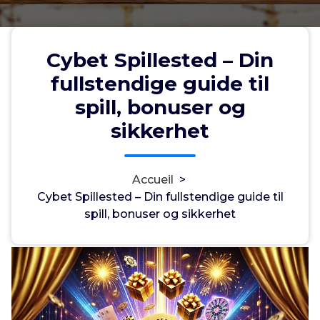
Cybet Spillested – Din
Cybet Spillested – Din
fullstendige guide til
fullstendige guide til spill,
spill, bonuser og
bonuser og sikkerhet
sikkerhet
Accueil
>
myadminuser
4, Juil, 2026
0
Cybet Spillested – Din fullstendige guide til
spill, bonuser og sikkerhet
uncategorized