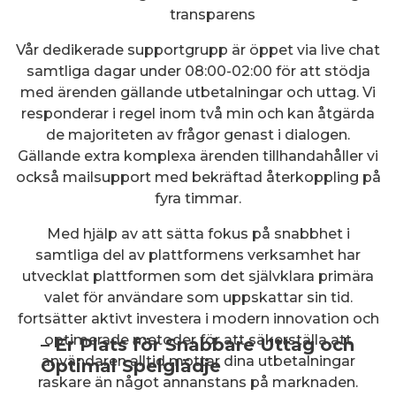
transparens
Vår dedikerade supportgrupp är öppet via live chat
samtliga dagar under 08:00-02:00 för att stödja
med ärenden gällande utbetalningar och uttag. Vi
responderar i regel inom två min och kan åtgärda
de majoriteten av frågor genast i dialogen.
Gällande extra komplexa ärenden tillhandahåller vi
också mailsupport med bekräftad återkoppling på
fyra timmar.
Med hjälp av att sätta fokus på snabbhet i
samtliga del av plattformens verksamhet har
utvecklat plattformen som det självklara primära
valet för användare som uppskattar sin tid.
fortsätter aktivt investera i modern innovation och
optimerade metoder för att säkerställa att
– Er Plats för Snabbare Uttag och
användaren alltid mottar dina utbetalningar
Optimal Spelglädje
raskare än något annanstans på marknaden.