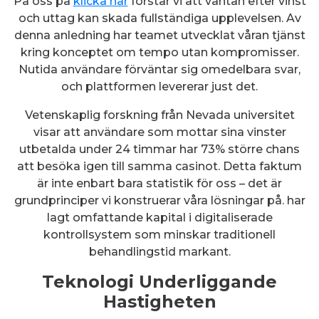
På oss på
klicka här
förstår vi att väntan efter vinst
och uttag kan skada fullständiga upplevelsen. Av
denna anledning har teamet utvecklat våran tjänst
kring konceptet om tempo utan kompromisser.
Nutida användare förväntar sig omedelbara svar,
och plattformen levererar just det.
Vetenskaplig forskning från Nevada universitet
visar att användare som mottar sina vinster
utbetalda under 24 timmar har 73% större chans
att besöka igen till samma casinot. Detta faktum
är inte enbart bara statistik för oss – det är
grundprinciper vi konstruerar våra lösningar på. har
lagt omfattande kapital i digitaliserade
kontrollsystem som minskar traditionell
behandlingstid markant.
Teknologi Underliggande
Hastigheten