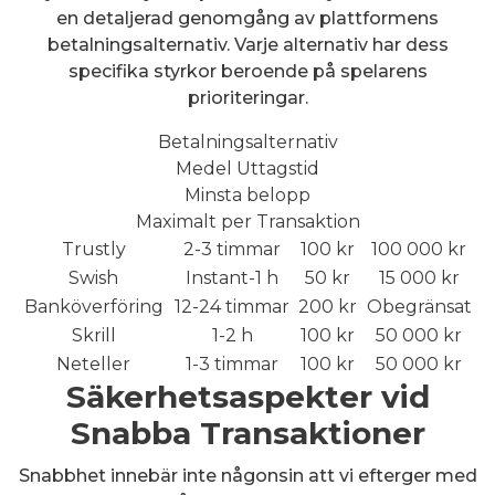
en detaljerad genomgång av plattformens
betalningsalternativ. Varje alternativ har dess
specifika styrkor beroende på spelarens
prioriteringar.
Betalningsalternativ
Medel Uttagstid
Minsta belopp
Maximalt per Transaktion
Trustly
2-3 timmar
100 kr
100 000 kr
Swish
Instant-1 h
50 kr
15 000 kr
Banköverföring
12-24 timmar
200 kr
Obegränsat
Skrill
1-2 h
100 kr
50 000 kr
Neteller
1-3 timmar
100 kr
50 000 kr
Säkerhetsaspekter vid
Snabba Transaktioner
Snabbhet innebär inte någonsin att vi efterger med