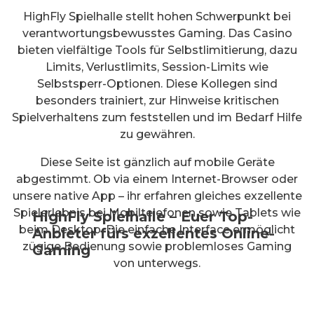
HighFly Spielhalle stellt hohen Schwerpunkt bei
verantwortungsbewusstes Gaming. Das Casino
bieten vielfältige Tools für Selbstlimitierung, dazu
Limits, Verlustlimits, Session-Limits wie
Selbstsperr-Optionen. Diese Kollegen sind
besonders trainiert, zur Hinweise kritischen
Spielverhaltens zum feststellen und im Bedarf Hilfe
zu gewähren.
Diese Seite ist gänzlich auf mobile Geräte
abgestimmt. Ob via einem Internet-Browser oder
unsere native App – ihr erfahren gleiches exzellente
Spielerlebnis bei Mobiltelefonen sowie Tablets wie
HighFly Spielhalle – Euer Top-
beim Desktop. Die einfache Interface ermöglicht
Anbieter fürs exzellentes Online-
zügige Bedienung sowie problemloses Gaming
Gaming
von unterwegs.​