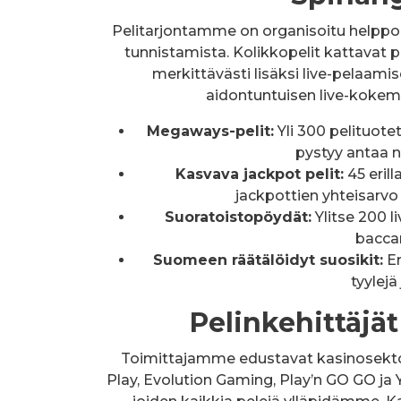
Pelitarjontamme on organisoitu helppoih
tunnistamista. Kolikkopelit kattava
merkittävästi lisäksi live-pelaami
aidontuntuisen live-kokem
Megaways-pelit:
Yli 300 pelituotet
pystyy antaa n
Kasvava jackpot pelit:
45 erill
jackpottien yhteisarvo
Suoratoistopöydät:
Ylitse 200 l
baccar
Suomeen räätälöidyt suosikit:
Er
tyylej
Pelinkehittäjä
Toimittajamme edustavat kasinosekto
Play, Evolution Gaming, Play’n GO GO ja Y