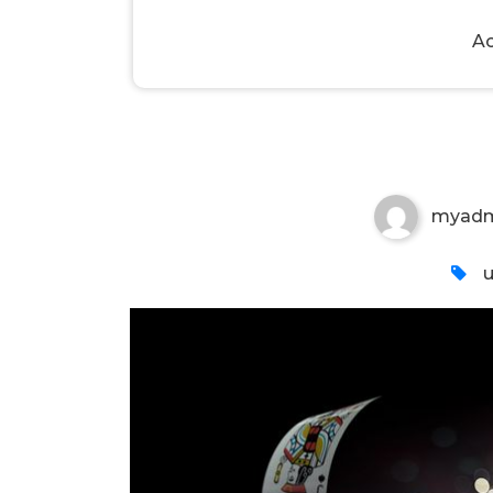
Ac
Spinanga: Pelikokemuksen 
myadm
u