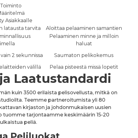
Toiminto
ääritelmä
y Asiakkaalle
n latausta tarvita
Aloittaa pelaaminen samantien
minnallisuus
Pelaaminen minne ja milloin
imella
haluat
 vain 2 sekunnissa
Saumaton pelikokemus
aitteiden välillä
Pelaa pisteestä missä lopetit
 ja Laatustandardi
än kuin 3500 erilaista pelisovellusta, mitkä on
listudioilta. Teemme partneroitumista yli 80
 kattavan kirjaston ja johdonmukaisen uusien
iikko tuomme tarjontaamme keskimäärin 15-20
ulkaistua peliä.
a Peliluokat