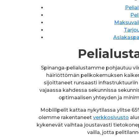
Pelia
Pel
Maksuvaih
Tarjo
Asiakaspa
Pelialust
Spinanga-pelialustamme pohjautuu vi
häiriöttömän pelikokemuksen kaikent
sijoittaneet runsaasti infrastruktuuri
vajaassa kahdessa sekunnissa sekunniss
optimaalisen yhteyden ja minimaa
Mobiilipelit kattaa nykytilassa ylitse 
olemme rakentaneet
verkkosivusto
alu
kykenevät vaihtaa joustavasti tietokone
vailla, jotta pelitila