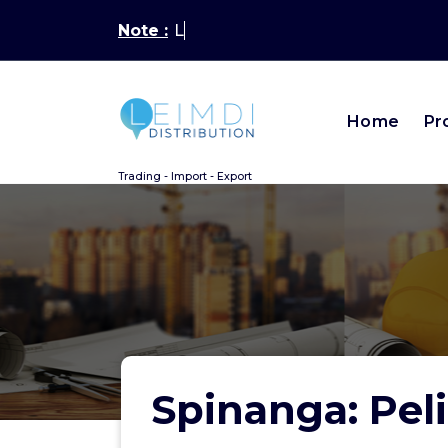
Aller
Note :
Latest N
au
contenu
Home
Pr
Trading - Import - Export
Spinanga: Pel