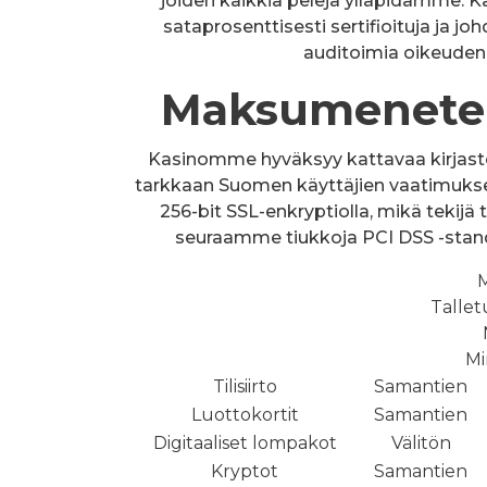
joiden kaikkia pelejä ylläpidämme. K
sataprosenttisesti sertifioituja ja
auditoimia oikeuden
Maksumenetel
Kasinomme hyväksyy kattavaa kirjast
tarkkaan Suomen käyttäjien vaatimukse
256-bit SSL-enkryptiolla, mikä tekijä
seuraamme tiukkoja PCI DSS -standa
Tallet
Mi
Tilisiirto
Samantien
Luottokortit
Samantien
Digitaaliset lompakot
Välitön
Kryptot
Samantien