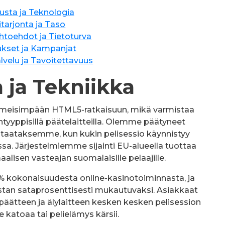
lusta ja Teknologia
itarjonta ja Taso
toehdot ja Tietoturva
ukset ja Kampanjat
lvelu ja Tavoitettavuus
a ja Tekniikka
imeisimpään HTML5-ratkaisuun, mikä varmistaa
yyppisillä päätelaitteilla. Olemme päätyneet
in taataksemme, kun kukin pelisessio käynnistyy
a. Järjestelmiemme sijainti EU-alueella tuottaa
lisen vasteajan suomalaisille pelaajille.
65% kokonaisuudesta online-kasinotoiminnasta, ja
stan sataprosenttisesti mukautuvaksi. Asiakkaat
päätteen ja älylaitteen kesken kesken pelisession
nne katoaa tai pelielämys kärsii.