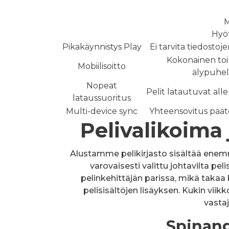
M
Hyöt
Pikakäynnistys Play
Ei tarvita tiedostoje
Kokonainen toi
Mobiilisoitto
älypuhel
Nopeat
Pelit latautuvat alle
lataussuoritus
Multi-device sync
Yhteensovitus päätel
Pelivalikoima
Alustamme pelikirjasto sisältää enemm
varovaisesti valittu johtavilta pe
pelinkehittäjän parissa, mikä takaa
pelisisältöjen lisäyksen. Kukin v
vastaj
Spinang