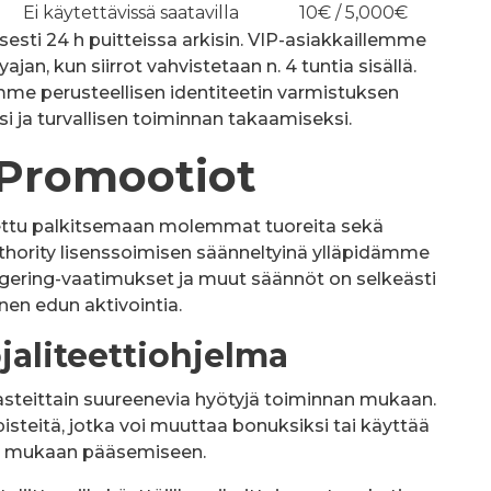
Ei käytettävissä saatavilla
10€ / 5,000€
esti 24 h puitteissa arkisin. VIP-asiakkaillemme
jan, kun siirrot vahvistetaan n. 4 tuntia sisällä.
mme perusteellisen identiteetin varmistuksen
 ja turvallisen toiminnan takaamiseksi.
 Promootiot
ttu palkitsemaan molemmat tuoreita sekä
thority lisenssoimisen säänneltyinä ylläpidämme
agering-vaatimukset ja muut säännöt on selkeästi
nen edun aktivointia.
jaliteettiohjelma
steittain suureenevia hyötyjä toiminnan mukaan.
isteitä, jotka voi muuttaa bonuksiksi tai käyttää
in mukaan pääsemiseen.