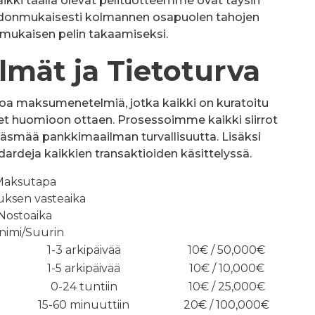
aikki täällä olevat pelituotteemme ovat täysin
 johdonmukaisesti kolmannen osapuolen tahojen
mukaisen pelin takaamiseksi.
mät ja Tietoturva
oa maksumenetelmiä, jotka kaikki on kuratoitu
t huomioon ottaen. Prosessoimme kaikki siirrot
 täsmää pankkimaailman turvallisuutta. Lisäksi
rdeja kaikkien transaktioiden käsittelyssä.
Maksutapa
uksen vasteaika
Nostoaika
nimi/Suurin
1-3 arkipäivää
10€ / 50,000€
1-5 arkipäivää
10€ / 10,000€
0-24 tuntiin
10€ / 25,000€
15-60 minuuttiin
20€ / 100,000€