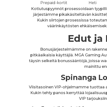
Prepaid-kortit
Heti
Kotiutuspyynnöt prosessoidaan tyypillis
järjestämme pikakäsiteltävän käsittelya
Kukin siirtojen prosessissa toteuta
väärinkäytösten ehkäisemiseksi
Edut ja
Bonusjärjestelmämme on rakenne
pitkäaikaisia käyttäjiä. MGA Gaming Au
täysin selkeitä bonussääntöjä, joissa w
mainittu en
Spinanga Lo
Viisitasoinen VIP-ohjelmamme tuottaa a
Kukin tehty panos kerryttää lojaalisuusp
VIP tarjouksi