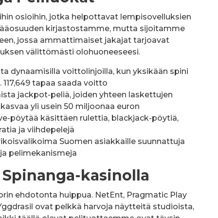
in osioihin, jotka helpottavat lempisovelluksien
t pääosuuden kirjastostamme, mutta sijoitamme
seen, jossa ammattimaiset jakajat tarjoavat
uksen välittömästi olohuoneeseesi.
ta dynaamisilla voittolinjoilla, kun yksikään spini
. 117,649 tapaa saada voitto
aista jackpot-peliä, joiden yhteen laskettujen
 kasvaa yli usein 50 miljoonaa euron
ive-pöytää käsittäen rulettia, blackjack-pöytiä,
atia ja viihdepelejä
ikoisvalikoima Suomen asiakkaille suunnattuja
ä ja pelimekanismeja
t Spinanga-kasinolla
rin ehdotonta huippua. NetEnt, Pragmatic Play
ggdrasil ovat pelkkä harvoja näytteitä studioista,