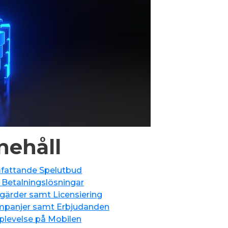
nehåll
fattande Spelutbud
a Betalningslösningar
gärder samt Licensiering
panjer samt Erbjudanden
plevelse på Mobilen