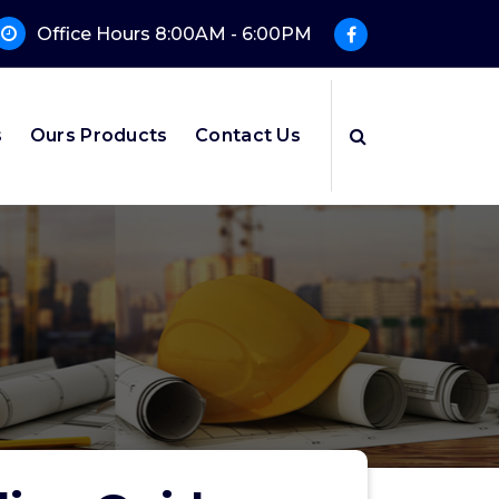
Office Hours 8:00AM - 6:00PM
s
Ours Products
Contact Us