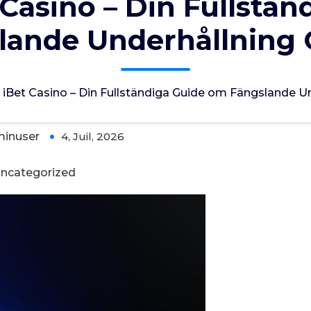
Casino – Din Fullstä
lande Underhållning 
Fullständiga Guide om Fängslande
iBet Casino – Din Fullständiga Guide om Fängslande Un
inuser
4, Juil, 2026
0
ncategorized