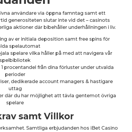
livna användare via öppna famntag samt ett
id generositeten slutar inte vid det – casinots
liga aktioner där bibehåller underhållningen i liv.
av er initiala deposition samt free spins för
alda spelautomat
ala spelare vilka håller på med att navigera vår
spelbibliotek
1 procentandel från dina förluster under utvalda
perioder
riser, dedikerade account managers & hastigare
uttag
er där du har möjlighet att tävla gentemot övriga
spelare
rav samt Villkor
erksamhet. Samtliga erbjudanden hos iBet Casino