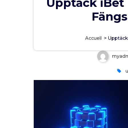
Upptäck iBet 
Fängs
Upptäck iBet Casino – Din 
Underhållning Online
Accueil
>
Upptäck 
myadm
u