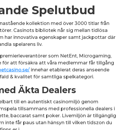
tande Spelutbud
enastående kollektion med över 3000 titlar från
rer. Casinots bibliotek når sig mellan tidlösa
om har innovativa egenskaper samt jackpottar där
dla spelarens liv.
premierleverantörer som NetEnt, Microgaming,
 för att försäkra att våra medlemmar får tillgång
ibetcasino.se/
innehar etablerat deras anseende
ld & kvalitet för samtliga spelkategori.
med Äkta Dealers
lbart till en autentiskt casinomiljö genom
mspela tillsammans med professionella dealers i
ette, baccarat samt poker. Livemiljön är tillgänglig
inte får paus utan hänsyn till vilken tidszon du
finns er i.