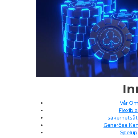
In
Vår Om
Flexibl
säkerhetsåt
Generösa Kam
Spelup