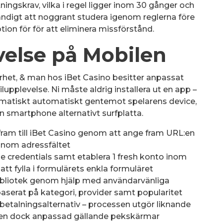
gskrav, vilka i regel ligger inom 30 gånger och
ändigt att noggrant studera igenom reglerna före
on för för att eliminera missförstånd.
velse på Mobilen
het, & man hos iBet Casino besitter anpassat
upplevelse. Ni måste aldrig installera ut en app –
omatiskt automatiskt gentemot spelarens device,
en smartphone alternativt surfplatta.
fram till iBet Casino genom att ange fram URL:en
 inom adressfältet
 credentials samt etablera 1 fresh konto inom
tt fylla i formulärets enkla formuläret
bibliotek genom hjälp med användarvänliga
aserat på kategori, provider samt popularitet
etalningsalternativ – processen utgör liknande
en dock anpassad gällande pekskärmar