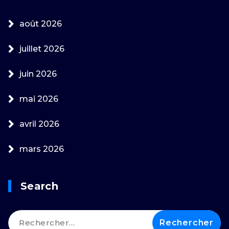
août 2026
juillet 2026
juin 2026
mai 2026
avril 2026
mars 2026
Search
Rechercher :