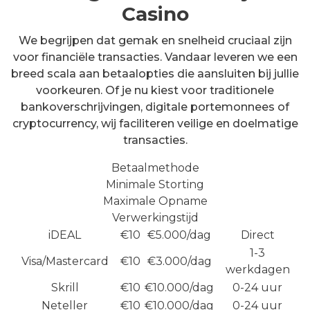
Casino
We begrijpen dat gemak en snelheid cruciaal zijn
voor financiële transacties. Vandaar leveren we een
breed scala aan betaalopties die aansluiten bij jullie
voorkeuren. Of je nu kiest voor traditionele
bankoverschrijvingen, digitale portemonnees of
cryptocurrency, wij faciliteren veilige en doelmatige
transacties.
Betaalmethode
Minimale Storting
Maximale Opname
Verwerkingstijd
iDEAL
€10
€5.000/dag
Direct
1-3
Visa/Mastercard
€10
€3.000/dag
werkdagen
Skrill
€10
€10.000/dag
0-24 uur
Neteller
€10
€10.000/dag
0-24 uur