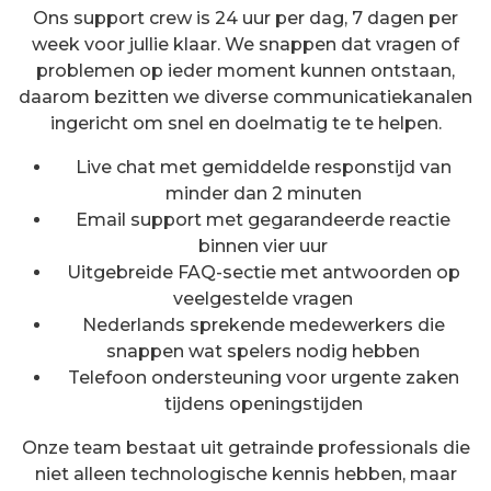
Ons support crew is 24 uur per dag, 7 dagen per
week voor jullie klaar. We snappen dat vragen of
problemen op ieder moment kunnen ontstaan,
daarom bezitten we diverse communicatiekanalen
ingericht om snel en doelmatig te te helpen.
Live chat met gemiddelde responstijd van
minder dan 2 minuten
Email support met gegarandeerde reactie
binnen vier uur
Uitgebreide FAQ-sectie met antwoorden op
veelgestelde vragen
Nederlands sprekende medewerkers die
snappen wat spelers nodig hebben
Telefoon ondersteuning voor urgente zaken
tijdens openingstijden
Onze team bestaat uit getrainde professionals die
niet alleen technologische kennis hebben, maar