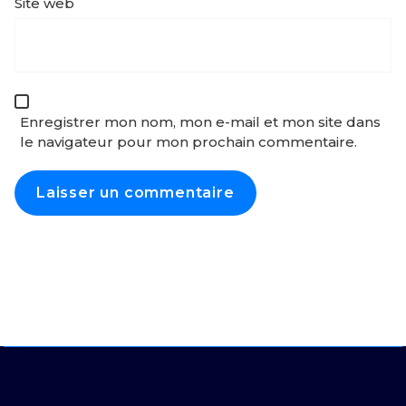
Site web
Enregistrer mon nom, mon e-mail et mon site dans
le navigateur pour mon prochain commentaire.