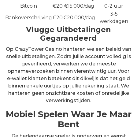
Bitcoin
€20
€15.000/dag
0-2 uur
3-5
Bankoverschrijving
€20
€20.000/dag
werkdagen
Vlugge Uitbetalingen
Gegarandeerd
Op CrazyTower Casino hanteren we een beleid van
snelle uitbetalingen. Zodra jullie account volledig is
geverifieerd, verwerken we de meeste
opnameverzoeken binnen vierentwintig uur. Voor
e-wallet klanten betekent dit dikwijls dat het geld
binnen enkele uurtjes op jullie rekening staat. We
hanteren geen onzichtbare kosten of onredelijke
verwerkingstijden.
Mobiel Spelen Waar Je Maar
Bent
De hedendaagse speler is onderweg en wenst