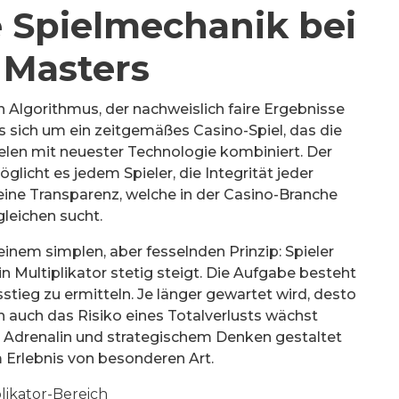
e Spielmechanik bei
 Masters
 Algorithmus, der nachweislich faire Ergebnisse
es sich um ein zeitgemäßes Casino-Spiel, das die
elen mit neuester Technologie kombiniert. Der
licht es jedem Spieler, die Integrität jeder
 eine Transparenz, welche in der Casino-Branche
gleichen sucht.
inem simplen, aber fesselnden Prinzip: Spieler
in Multiplikator stetig steigt. Die Aufgabe besteht
tieg zu ermitteln. Je länger gewartet wird, desto
 auch das Risiko eines Totalverlusts wächst
 Adrenalin und strategischem Denken gestaltet
 Erlebnis von besonderen Art.
likator-Bereich