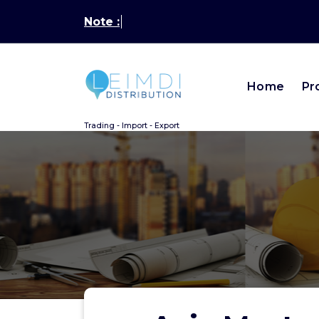
Aller
Note :
Latest
au
contenu
Home
Pr
Trading - Import - Export