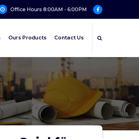
Office Hours 8:00AM - 6:00PM
s
Ours Products
Contact Us