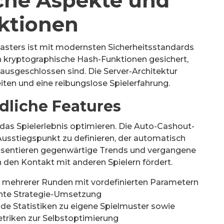
che Aspekte und
ktionen
Masters ist mit modernsten Sicherheitsstandards
ch kryptographische Hash-Funktionen gesichert,
ausgeschlossen sind. Die Server-Architektur
ten und eine reibungslose Spielerfahrung.
dliche Features
e das Spielerlebnis optimieren. Die Auto-Cashout-
Ausstiegspunkt zu definieren, der automatisch
präsentieren gegenwärtige Trends und vergangene
 den Kontakt mit anderen Spielern fördert.
mehrerer Runden mit vordefinierten Parametern
ente Strategie-Umsetzung
e Statistiken zu eigene Spielmuster sowie
riken zur Selbstoptimierung