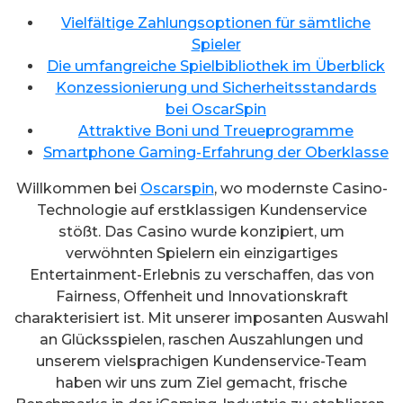
Vielfältige Zahlungsoptionen für sämtliche
Spieler
Die umfangreiche Spielbibliothek im Überblick
Konzessionierung und Sicherheitsstandards
bei OscarSpin
Attraktive Boni und Treueprogramme
Smartphone Gaming-Erfahrung der Oberklasse
Willkommen bei
Oscarspin
, wo modernste Casino-
Technologie auf erstklassigen Kundenservice
stößt. Das Casino wurde konzipiert, um
verwöhnten Spielern ein einzigartiges
Entertainment-Erlebnis zu verschaffen, das von
Fairness, Offenheit und Innovationskraft
charakterisiert ist. Mit unserer imposanten Auswahl
an Glücksspielen, raschen Auszahlungen und
unserem vielsprachigen Kundenservice-Team
haben wir uns zum Ziel gemacht, frische