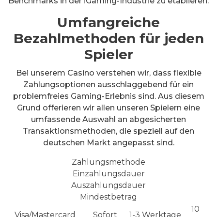
Benchmarks in der iGaming-Industrie zu etablieren.
Umfangreiche
Bezahlmethoden für jeden
Spieler
Bei unserem Casino verstehen wir, dass flexible
Zahlungsoptionen ausschlaggebend für ein
problemfreies Gaming-Erlebnis sind. Aus diesem
Grund offerieren wir allen unseren Spielern eine
umfassende Auswahl an abgesicherten
Transaktionsmethoden, die speziell auf den
deutschen Markt angepasst sind.
Zahlungsmethode
Einzahlungsdauer
Auszahlungsdauer
Mindestbetrag
10
Visa/Mastercard
Sofort
1-3 Werktage