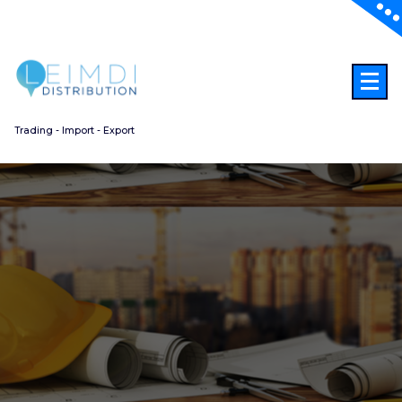
Aller
au
contenu
Trading - Import - Export