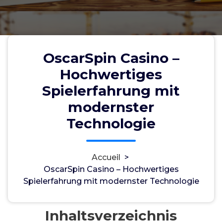
OscarSpin Casino –
OscarSpin Casino – Hochwertiges
Hochwertiges
Spielerfahrung mit modernster
Spielerfahrung mit
Technologie
modernster
Technologie
myadminuser
9, Juil, 2026
0
Accueil
>
OscarSpin Casino – Hochwertiges
uncategorized
Spielerfahrung mit modernster Technologie
Inhaltsverzeichnis