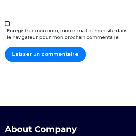
Enregistrer mon nom, mon e-mail et mon site dans
le navigateur pour mon prochain commentaire.
About Company