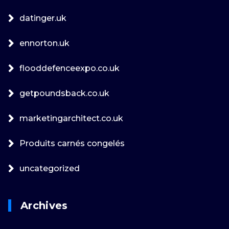
datinger.uk
ennorton.uk
flooddefenceexpo.co.uk
getpoundsback.co.uk
marketingarchitect.co.uk
Produits carnés congelés
uncategorized
Archives