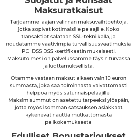
Maksuratkaisut
Tarjoamme laajan valinnan maksuvaihtoehtoja,
jotka sopivat kotimaisille pelaajille. Koko
transaktiot salataan SSL-tekniikalla, ja
noudatamme vaativimpia turvallisuusvaatimuksia
PCI DSS DSS -sertifikaatin mukaisesti.
Maksutoimesi on palvelussamme täysin turvassa
ja luottamuksellista.
Otamme vastaan maksut alkaen vain 10 euron
summasta, joka saa toiminnasta vaivattomasti
helppoa myös satunnaispelaajille.
Maksimisummut on asetettu tarpeeksi ylöspäin,
jotta myös isomman satsauksen asiakkaat
kykenevät nauttia mutkattomasta
pelikokemuksesta.
Edulliset Bonustarjoukset