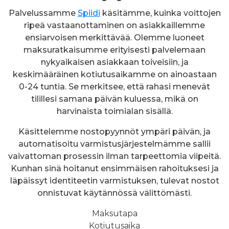
Palvelussamme
Spiidi
käsitämme, kuinka voittojen
ripeä vastaanottaminen on asiakkaillemme
ensiarvoisen merkittävää. Olemme luoneet
maksuratkaisumme erityisesti palvelemaan
nykyaikaisen asiakkaan toiveisiin, ja
keskimääräinen kotiutusaikamme on ainoastaan
0-24 tuntia. Se merkitsee, että rahasi menevät
tilillesi samana päivän kuluessa, mikä on
harvinaista toimialan sisällä.
Käsittelemme nostopyynnöt ympäri päivän, ja
automatisoitu varmistusjärjestelmämme sallii
vaivattoman prosessin ilman tarpeettomia viipeitä.
Kunhan sinä hoitanut ensimmäisen rahoituksesi ja
läpäissyt identiteetin varmistuksen, tulevat nostot
onnistuvat käytännössä välittömästi.
Maksutapa
Kotiutusaika