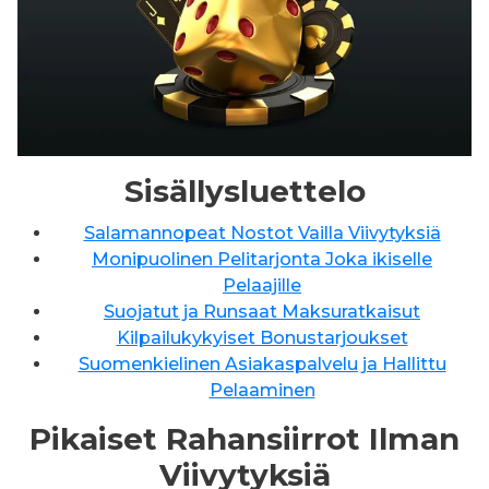
Sisällysluettelo
Salamannopeat Nostot Vailla Viivytyksiä
Monipuolinen Pelitarjonta Joka ikiselle
Pelaajille
Suojatut ja Runsaat Maksuratkaisut
Kilpailukykyiset Bonustarjoukset
Suomenkielinen Asiakaspalvelu ja Hallittu
Pelaaminen
Pikaiset Rahansiirrot Ilman
Viivytyksiä