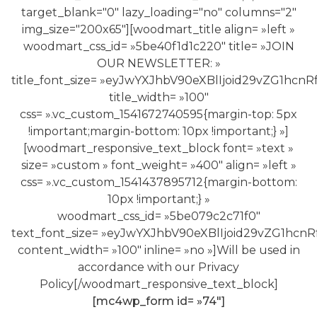
target_blank="0" lazy_loading="no" columns="2"
img_size="200x65"][woodmart_title align= »left »
woodmart_css_id= »5be40f1d1c220″ title= »JOIN
OUR NEWSLETTER: »
title_font_size= »eyJwYXJhbV90eXBlIjoid29vZG1h
title_width= »100″
css= ».vc_custom_1541672740595{margin-top: 5px
!important;margin-bottom: 10px !important;} »]
[woodmart_responsive_text_block font= »text »
size= »custom » font_weight= »400″ align= »left »
css= ».vc_custom_1541437895712{margin-bottom:
10px !important;} »
woodmart_css_id= »5be079c2c71f0″
text_font_size= »eyJwYXJhbV90eXBlIjoid29vZG1h
content_width= »100″ inline= »no »]Will be used in
accordance with our Privacy
Policy[/woodmart_responsive_text_block]
[mc4wp_form id= »74″]