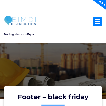
Aller
au
contenu
Trading - Import - Export
Footer – black friday