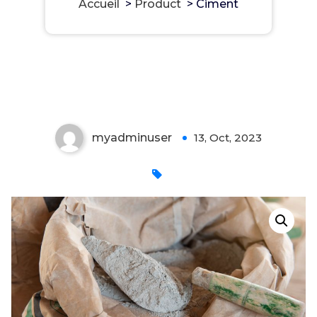
Accueil
>
Product
>
Ciment
Ciment
myadminuser
13, Oct, 2023
0