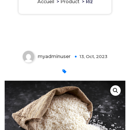
Accueil
>
Product
>
Riz
Riz
myadminuser
13, Oct, 2023
0